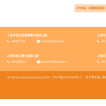
1998届（泗塘园首届
上海市宝山区泗塘博士娃幼儿园
上海市
66201788
xuying@bosva.cn
66
上海市宝山博士娃幼儿园
上海古
56109383
bahaixia@bosva.cn
36
All rights reserved by Bosva 2014
沪
ICP
备
19041194
号-1
关于博士娃
|
我